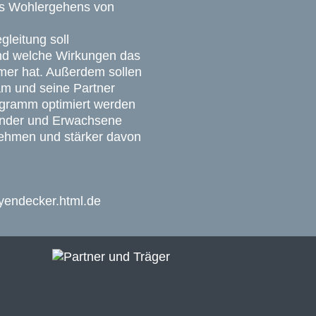
s Wohlergehens von
gleitung soll
nd welche Wirkungen das
ehmer hat. Außerdem sollen
am und seine Partner
ogramm optimiert werden
Kinder und Erwachsene
nehmen und stärker davon
yendecker.html.de