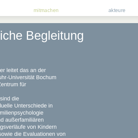
mitmachen
akteure
iche Begleitung
er leitet das an der
Ruhr-Universität Bochum
Zentrum für
sind die
duelle Unterschiede in
amilienpsychologie
nd außerfamiliären
gsverläufe von Kindern
sowie die Evaluationen von