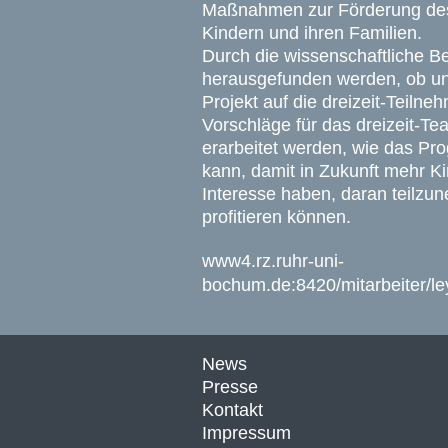
Maßnahmen zur Förderung de
Kindern und ihren Familien.
Durch die wissenschaftliche Be
herausgefunden werden, ob u
Projekt auf die dreizeit-Teiln
Vorschläge für das dreizeit-Te
erarbeitet werden, wie das Pr
kann, damit in Zukunft mehr 
Interesse haben, daran teilzu
profitieren können.
www4.rz.ruhr-uni-
bochum.de:8420/mitarbeiter/le
News
Presse
Kontakt
Impressum